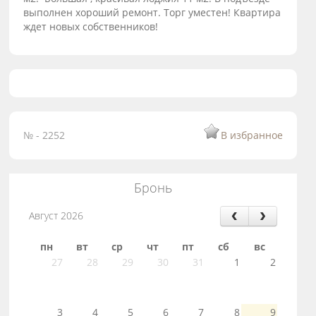
выполнен хороший ремонт. Торг уместен! Квартира
ждет новых собственников!
№ - 2252
В избранное
Бронь
Август 2026
пн
вт
ср
чт
пт
сб
вс
27
28
29
30
31
1
2
3
4
5
6
7
8
9