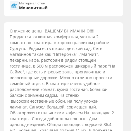
Материал стен
Монолитный
Снижение цены! ВАШЕМУ ВНИМАНИЮ!!!!!
Продается отличная,комфортная, уютная 2
комнатная квартира в хорошо развитом районе
Сургута. Рядом есть школа, детский сад. Сеть
магазинов такие как "Пятерочка" ,"Магнит".
пекарни. кафе, ресторан в рядом стоящей
гостинице. в 500 м расположен шикарный парк "На
Сайме", где есть игровые зоны, прогулочные и
велосипедные дорожки. Можно отлично провести
семейный отдых. В квартире очень удобное
расположение комнат. кухня-гостиная, большой
балкон с зимним садом. На стенах
высококачественные обои. на полу уложен
ламинат. Санузел большой, совмещенный.
Облагорожен итальянским кафелем.На площадке 2
квартиры. Соседи доброжелательные. Дом
одноподъездный. Общая площадь с лоджией 86,4
м2. Большая , красивая лоджия 11 м2. В подъезде